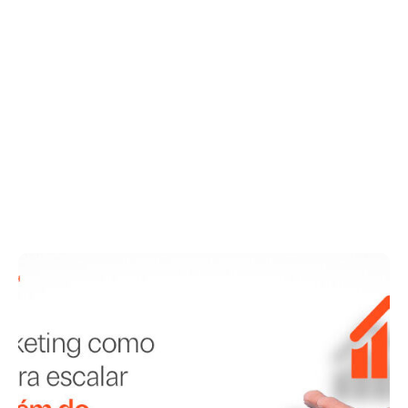
BDR e SDR: como estruturar um time
de pré-vendas que gera
oportunidades
março 10, 2026
.
Agência
,
vendas
Por Agência Mango