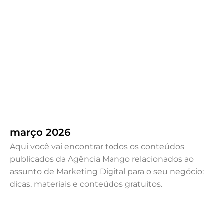
Como o Conteúdo de Qualidade
Eleva a Estratégia de Marketing da
sua Marca?
dezembro 13, 2023
.
Destaque
,
Marketing Digital
Por Mango
março 2026
Aqui você vai encontrar todos os conteúdos
publicados da Agência Mango relacionados ao
assunto de Marketing Digital para o seu negócio:
dicas, materiais e conteúdos gratuitos.