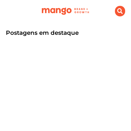
Postagens em destaque
O que é Branding e Growth e porque
sua empresa precisa investir
setembro 9, 2024
.
Destaque
,
Marketing Digital
Por Agência Mango