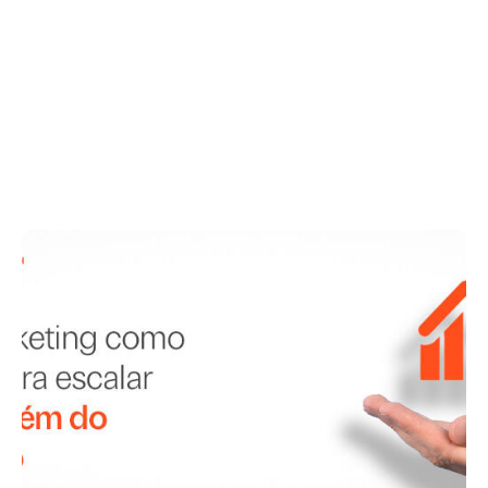
performance: elementos que
transformam visitantes em
oportunidades
maio 19, 2026
.
Agência
,
E-commerce
,
Site institucional
Por Agência Mango