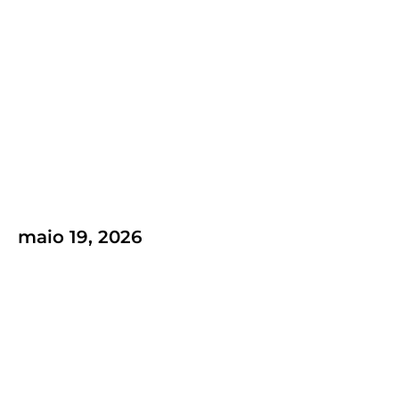
Como o Conteúdo de Qualidade
Eleva a Estratégia de Marketing da
sua Marca?
dezembro 13, 2023
.
Destaque
,
Marketing Digital
Por Mango
maio 19, 2026
Site institucional de alta