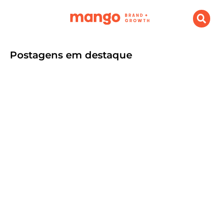
Postagens em destaque
O que é Branding e Growth e porque
sua empresa precisa investir
setembro 9, 2024
.
Destaque
,
Marketing Digital
Por Agência Mango