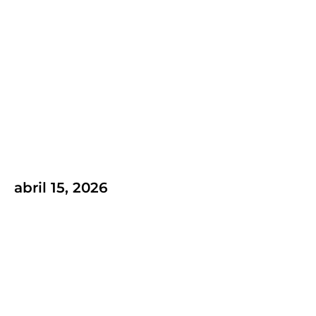
Como o Conteúdo de Qualidade
Eleva a Estratégia de Marketing da
sua Marca?
dezembro 13, 2023
.
Destaque
,
Marketing Digital
Por Mango
abril 15, 2026
Agência Diamond RD Station: como