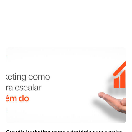
funciona e por que contratar
abril 15, 2026
.
Agência
,
Marketing Digital
,
RD Station
Por Agência Mango
Growth Marketing como estratégia para escalar