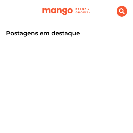
Postagens em destaque
O que é Branding e Growth e porque
sua empresa precisa investir
setembro 9, 2024
.
Destaque
,
Marketing Digital
Por Agência Mango