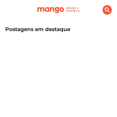
Postagens em destaque
O que é Branding e Growth e porque
sua empresa precisa investir
setembro 9, 2024
.
Destaque
,
Marketing Digital
Por Agência Mango