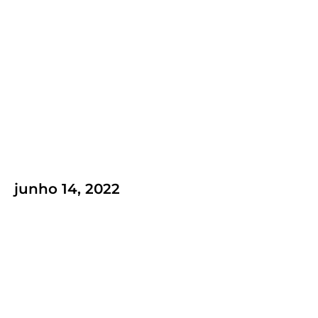
Como o Conteúdo de Qualidade
Eleva a Estratégia de Marketing da
sua Marca?
dezembro 13, 2023
.
Destaque
,
Marketing Digital
Por Mango
junho 14, 2022
Saiba o que é gestão de projetos e