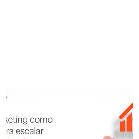
A importância de analisar a
concorrência: 6 ferramentas para
você acompanhar diariamente
julho 20, 2021
.
Marketing Digital
Por Agência Mango