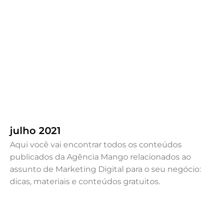
Como o Conteúdo de Qualidade
Eleva a Estratégia de Marketing da
sua Marca?
dezembro 13, 2023
.
Destaque
,
Marketing Digital
Por Mango
julho 2021
Aqui você vai encontrar todos os conteúdos
publicados da Agência Mango relacionados ao
assunto de Marketing Digital para o seu negócio:
dicas, materiais e conteúdos gratuitos.