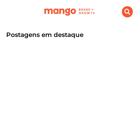
Postagens em destaque
O que é Branding e Growth e porque
sua empresa precisa investir
setembro 9, 2024
.
Destaque
,
Marketing Digital
Por Agência Mango