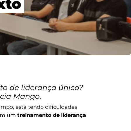
xto
to de liderança único?
ncia Mango.
po, está tendo dificuldades
 em um
treinamento de liderança