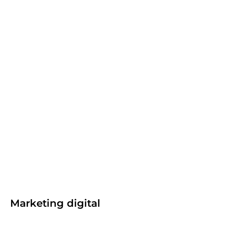
Site institucional de alta performance:
elementos que transformam visitantes
em oportunidades
maio 19, 2026
.
Agência
,
E-commerce
,
Site institucional
Por Agência Mango
Marketing digital