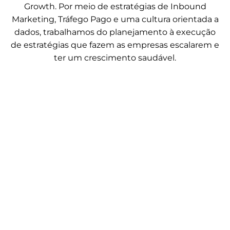
Growth. Por meio de estratégias de Inbound
Marketing, Tráfego Pago e uma cultura orientada a
dados, trabalhamos do planejamento à execução
de estratégias que fazem as empresas escalarem e
ter um crescimento saudável.
Growth Marketing como estratégia
para escalar resultados além do tráfego
pago
maio 26, 2026
.
Agência
,
Marketing Digital
Por Agência Mango