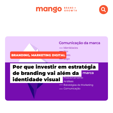
BRANDING
,
MARKETING DIGITAL
Por que investir em estratégia
de branding vai além da
identidade visual