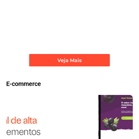
percepção de valor da sua marca
abril 29, 2026
.
Branding
,
identidade visual
,
Marketing Digital
Por Agência Mango
Veja Mais
E-commerce