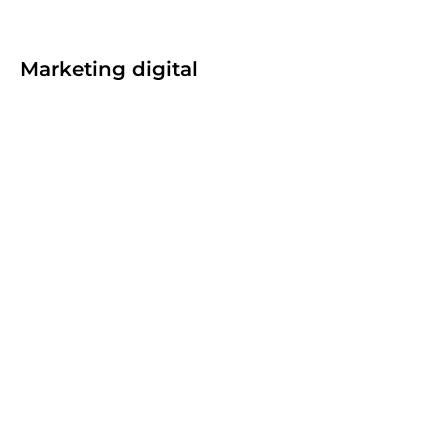
Marketing digital
Growth Marketing como estratégia para
escalar resultados além do tráfego pago