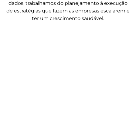
dados, trabalhamos do planejamento à execução
de estratégias que fazem as empresas escalarem e
ter um crescimento saudável.
Growth Marketing como estratégia
para escalar resultados além do tráfego
pago
maio 26, 2026
.
Agência
,
Marketing Digital
Por Agência Mango