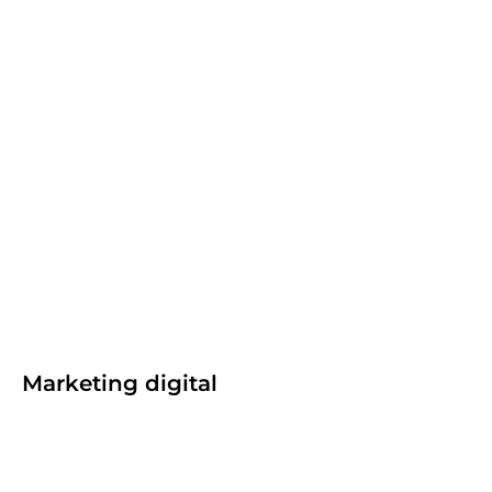
Site institucional de alta performance:
elementos que transformam visitantes
em oportunidades
maio 19, 2026
.
Agência
,
E-commerce
,
Site institucional
Por Agência Mango
Marketing digital