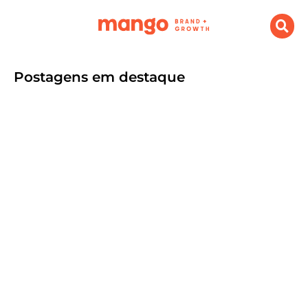
Postagens em destaque
O que é Branding e Growth e porque
sua empresa precisa investir
setembro 9, 2024
.
Destaque
,
Marketing Digital
Por Agência Mango