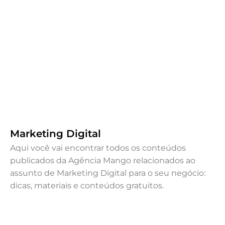
Como o Conteúdo de Qualidade
Eleva a Estratégia de Marketing da
sua Marca?
dezembro 13, 2023
.
Destaque
,
Marketing Digital
Por Mango
Marketing Digital
Aqui você vai encontrar todos os conteúdos
publicados da Agência Mango relacionados ao
assunto de Marketing Digital para o seu negócio:
dicas, materiais e conteúdos gratuitos.