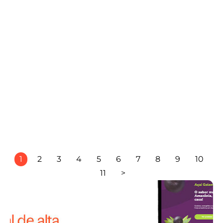
Estratégias de venda para 2026: como
vender melhor em um novo cenário
fevereiro 24, 2026
.
Marketing Digital
,
vendas
Por Agência Mango
1
2
3
4
5
6
7
8
9
10
11
>